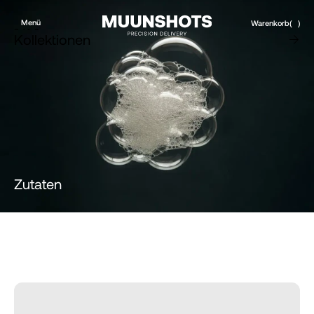
Menü
Warenkorb
(
)
Schließen
Kollektionen
Produkte
Marke
Konto
Instagram
Favoriten
X.com
Kontakt
Threads
FAQs
Vertriebspartner
Filialen
EN
Zutaten