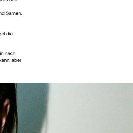
und Samen.
l die 
in nach 
kann, aber 