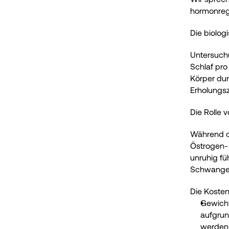
hormonregu
Die biolo
Untersuch
Schlaf pro
Körper dur
Erholungsz
Die Rolle 
Während d
Östrogen-
unruhig fü
Schwanger
Die Kosten
Gewicht
aufgrun
werden