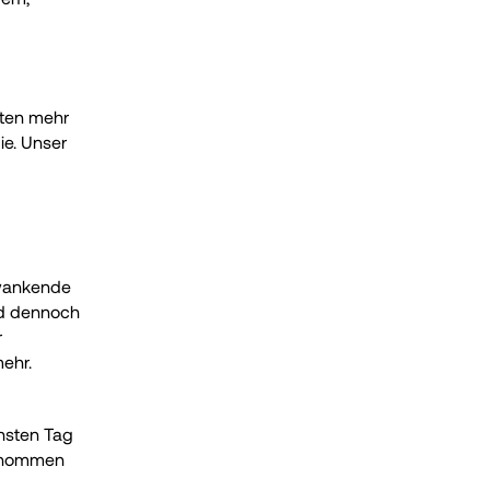
ten mehr 
e. Unser 
wankende 
d dennoch 
 
ehr.
sten Tag 
enommen 