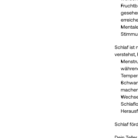
Fruchtba
gesehen
erreiche
Mentale
Stimmu
Schlaf ist 
verstehst,
Menstru
während
Temper
Schwang
machen 
Wechsel
Schlafl
Herausf
Schlaf för
Dein Telle