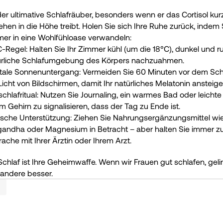
 der ultimative Schlafräuber, besonders wenn er das Cortisol kur
hen in die Höhe treibt. Holen Sie sich Ihre Ruhe zurück, indem Si
er in eine Wohlfühloase verwandeln:
C-Regel: Halten Sie Ihr Zimmer kühl (um die 18°C), dunkel und ru
ürliche Schlafumgebung des Körpers nachzuahmen.
itale Sonnenuntergang: Vermeiden Sie 60 Minuten vor dem Schl
Licht von Bildschirmen, damit Ihr natürliches Melatonin ansteig
chlafritual: Nutzen Sie Journaling, ein warmes Bad oder leichte 
m Gehirn zu signalisieren, dass der Tag zu Ende ist.
ische Unterstützung: Ziehen Sie Nahrungsergänzungsmittel wie
ndha oder Magnesium in Betracht – aber halten Sie immer zue
ache mit Ihrer Ärztin oder Ihrem Arzt.
 Schlaf ist Ihre Geheimwaffe. Wenn wir Frauen gut schlafen, geli
 andere besser.