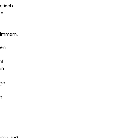
tisch 
e 
immern.
en 
f 
n 
ge 
 
eren und 