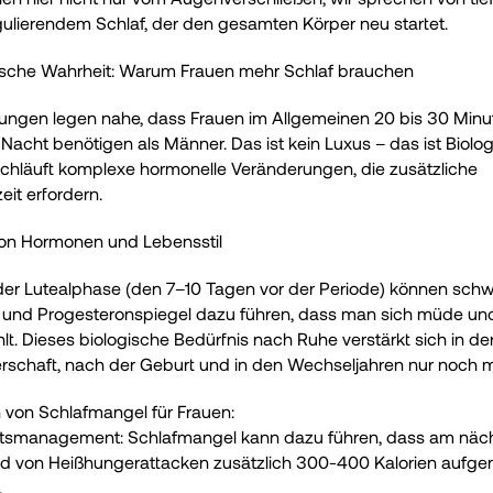
lierendem Schlaf, der den gesamten Körper neu startet.
gische Wahrheit: Warum Frauen mehr Schlaf brauchen
ungen legen nahe, dass Frauen im Allgemeinen 20 bis 30 Minu
 Nacht benötigen als Männer. Das ist kein Luxus – das ist Biologi
chläuft komplexe hormonelle Veränderungen, die zusätzliche 
eit erfordern.
von Hormonen und Lebensstil
er Lutealphase (den 7–10 Tagen vor der Periode) können sch
 und Progesteronspiegel dazu führen, dass man sich müde un
hlt. Dieses biologische Bedürfnis nach Ruhe verstärkt sich in der
schaft, nach der Geburt und in den Wechseljahren nur noch m
 von Schlafmangel für Frauen:
smanagement: Schlafmangel kann dazu führen, dass am näch
d von Heißhungerattacken zusätzlich 300-400 Kalorien aufg
.