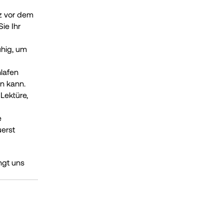
z vor dem 
e Ihr 
hig, um 
afen 
en kann.
Lektüre, 
 
rst 
ngt uns 