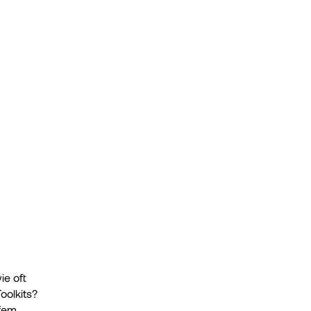
e oft 
olkits? 
em, 