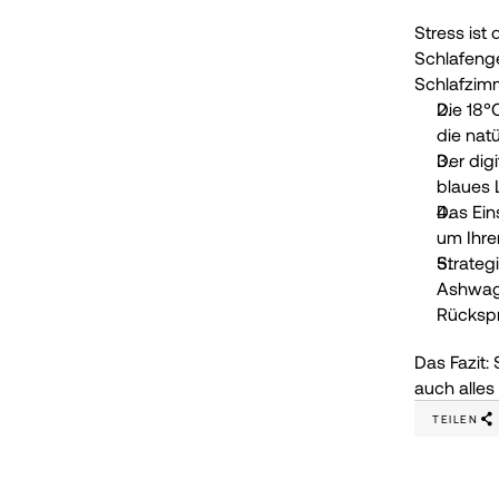
Stress ist
Schlafenge
Schlafzimm
Die 18°
die nat
Der dig
blaues 
Das Eins
um Ihre
Strateg
Ashwaga
Rückspr
Das Fazit:
auch alles
TEILEN