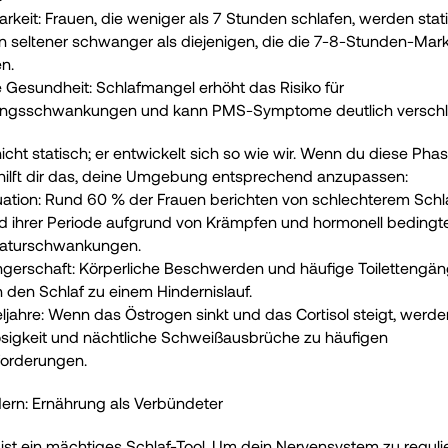
rkeit: Frauen, die weniger als 7 Stunden schlafen, werden statis
 seltener schwanger als diejenigen, die die 7-8-Stunden-Mark
n.
 Gesundheit: Schlafmangel erhöht das Risiko für 
ngsschwankungen und kann PMS-Symptome deutlich verschl
nicht statisch; er entwickelt sich so wie wir. Wenn du diese Phas
 hilft dir das, deine Umgebung entsprechend anzupassen:
ation: Rund 60 % der Frauen berichten von schlechterem Schla
 ihrer Periode aufgrund von Krämpfen und hormonell bedingte
aturschwankungen.
erschaft: Körperliche Beschwerden und häufige Toilettengän
den Schlaf zu einem Hindernislauf.
jahre: Wenn das Östrogen sinkt und das Cortisol steigt, werden
osigkeit und nächtliche Schweißausbrüche zu häufigen 
orderungen.
dern: Ernährung als Verbündeter
r ist ein mächtiges Schlaf-Tool. Um dein Nervensystem zu reguli