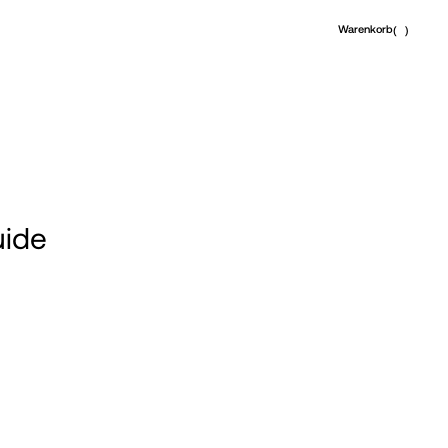
Warenkorb
(
)
uide